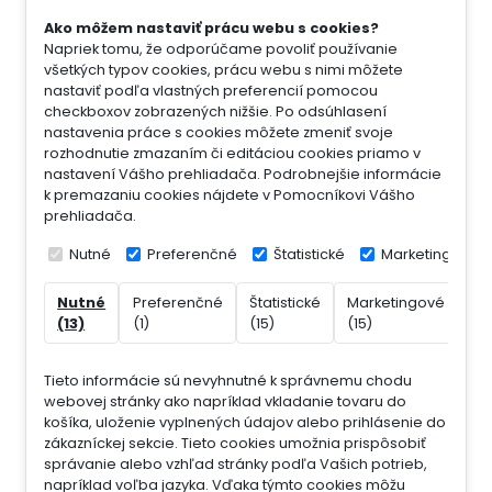
Ako môžem nastaviť prácu webu s cookies?
Napriek tomu, že odporúčame povoliť používanie
všetkých typov cookies, prácu webu s nimi môžete
nastaviť podľa vlastných preferencií pomocou
checkboxov zobrazených nižšie. Po odsúhlasení
nastavenia práce s cookies môžete zmeniť svoje
rozhodnutie zmazaním či editáciou cookies priamo v
nastavení Vášho prehliadača. Podrobnejšie informácie
k premazaniu cookies nájdete v Pomocníkovi Vášho
prehliadača.
Nutné
Preferenčné
Štatistické
Marketingové
Nutné
Preferenčné
Štatistické
Marketingové
Ne
(13)
(1)
(15)
(15)
(7)
Tieto informácie sú nevyhnutné k správnemu chodu
webovej stránky ako napríklad vkladanie tovaru do
košíka, uloženie vyplnených údajov alebo prihlásenie do
zákazníckej sekcie.
Tieto cookies umožnia prispôsobiť
správanie alebo vzhľad stránky podľa Vašich potrieb,
napríklad voľba jazyka.
Vďaka týmto cookies môžu