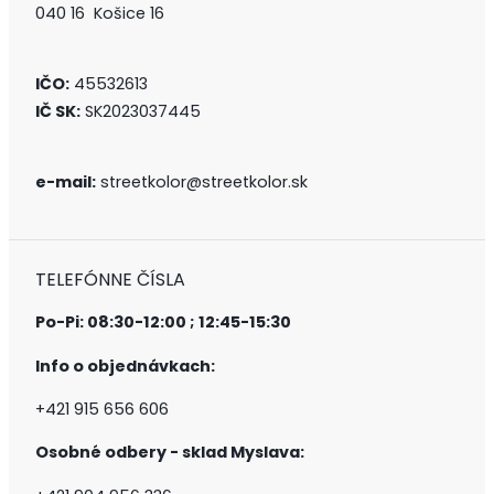
040 16 Košice 16
IČO:
45532613
IČ SK:
SK2023037445
e-mail:
streetkolor@streetkolor.sk
TELEFÓNNE ČÍSLA
Po-Pi: 08:30-12:00 ; 12:45-15:30
Info o objednávkach:
+421 915 656 606
Osobné odbery - sklad Myslava: