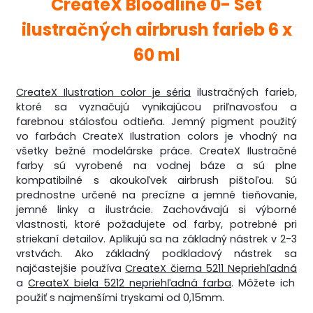
CreateX Bloodline 0- Set
ilustračných airbrush farieb 6 x
60 ml
CreateX Ilustration color je séria
ilustračných farieb,
ktoré sa vyznačujú vynikajúcou priľnavosťou a
farebnou stálosťou odtieňa. Jemný pigment použitý
vo farbách CreateX Ilustration colors je vhodný na
všetky bežné modelárske práce.
CreateX Ilustračné
farby sú vyrobené na vodnej báze a sú plne
kompatibilné s akoukoľvek airbrush pištoľou. Sú
prednostne určené na precízne a jemné tieňovanie,
jemné linky a ilustrácie. Zachovávajú si výborné
vlastnosti, ktoré požadujete od farby, potrebné pri
striekaní detailov.
Aplikujú sa na základný nástrek v 2-3
vrstvách. Ako základný podkladový nástrek sa
najčastejšie používa
CreateX čierna 5211 Nepriehľadná
a
CreateX biela 5212 nepriehľadná farba
. Môžete ich
použiť s najmenšími tryskami od 0,15mm.