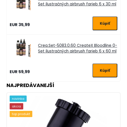
Set ilustračných airbrush farieb 6 x 30 ml
EUR 35,99
Crea.Set-5083.0.60
CreateX Bloodline 0-
Set ilustračných airbrush farieb 6 x 60 ml
EUR 59,99
NAJPREDÁVANEJŠÍ
novinka
akcia
top produkt