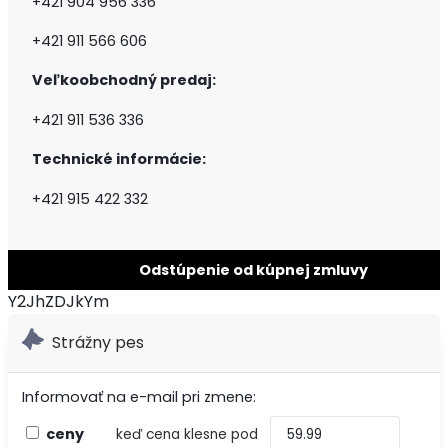
+421 904 956 336
+421 911 566 606
Veľkoobchodný predaj:
+421 911 536 336
Technické informácie:
+421 915 422 332
Odstúpenie od kúpnej zmluvy
Y2JhZDJkYm
Strážny pes
Informovať na e-mail pri zmene:
ceny
keď cena klesne pod