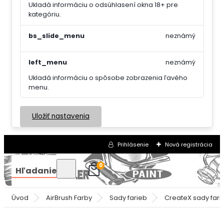
Ukladá informáciu o odsúhlasení okna 18+ pre
kategóriu.
bs_slide_menu
neznámý
left_menu
neznámý
Ukladá informáciu o spôsobe zobrazenia ľavého
menu.
Uložiť nastavenia
Prihlásenie
Nová registrácia
0
Hľadanie
Úvod
AirBrush Farby
Sady farieb
CreateX sady fari