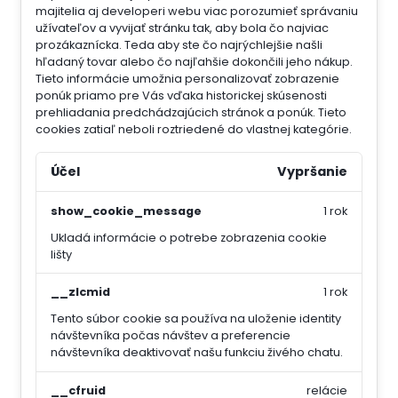
majitelia aj developeri webu viac porozumieť správaniu
užívateľov a vyvijať stránku tak, aby bola čo najviac
prozákaznícka. Teda aby ste čo najrýchlejšie našli
hľadaný tovar alebo čo najľahšie dokončili jeho nákup.
Tieto informácie umožnia personalizovať zobrazenie
ponúk priamo pre Vás vďaka historickej skúsenosti
prehliadania predchádzajúcich stránok a ponúk.
Tieto
cookies zatiaľ neboli roztriedené do vlastnej kategórie.
Účel
Vypršanie
show_cookie_message
1 rok
Ukladá informácie o potrebe zobrazenia cookie
lišty
__zlcmid
1 rok
Tento súbor cookie sa používa na uloženie identity
návštevníka počas návštev a preferencie
návštevníka deaktivovať našu funkciu živého chatu.
__cfruid
relácie