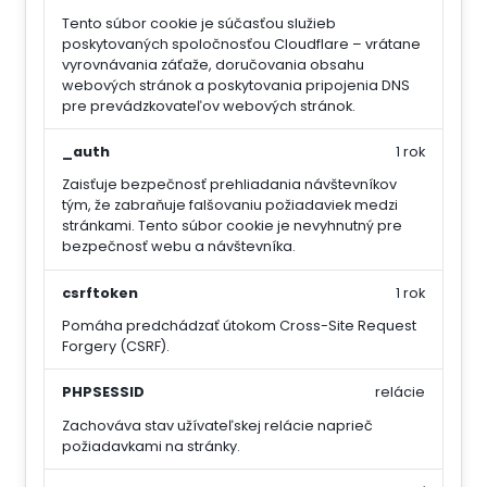
Tento súbor cookie je súčasťou služieb
poskytovaných spoločnosťou Cloudflare – vrátane
vyrovnávania záťaže, doručovania obsahu
webových stránok a poskytovania pripojenia DNS
pre prevádzkovateľov webových stránok.
_auth
1 rok
Zaisťuje bezpečnosť prehliadania návštevníkov
tým, že zabraňuje falšovaniu požiadaviek medzi
stránkami. Tento súbor cookie je nevyhnutný pre
bezpečnosť webu a návštevníka.
csrftoken
1 rok
Pomáha predchádzať útokom Cross-Site Request
Forgery (CSRF).
PHPSESSID
relácie
Zachováva stav užívateľskej relácie naprieč
požiadavkami na stránky.