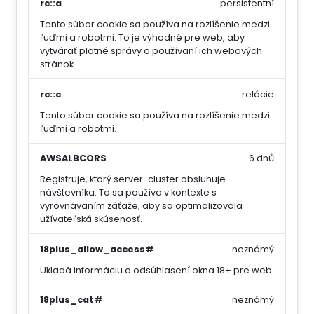
rc::a
persistentní
Tento súbor cookie sa používa na rozlíšenie medzi
ľuďmi a robotmi. To je výhodné pre web, aby
vytvárať platné správy o používaní ich webových
stránok.
rc::c
relácie
Tento súbor cookie sa používa na rozlíšenie medzi
ľuďmi a robotmi.
AWSALBCORS
6 dnů
Registruje, ktorý server-cluster obsluhuje
návštevníka. To sa používa v kontexte s
vyrovnávaním záťaže, aby sa optimalizovala
užívateľská skúsenosť.
18plus_allow_access#
neznámý
Ukladá informáciu o odsúhlasení okna 18+ pre web.
18plus_cat#
neznámý