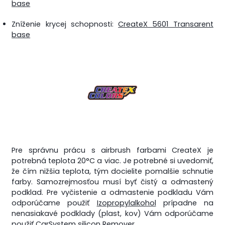
base
Zníženie krycej schopnosti:
CreateX 5601 Transarent
base
Pre správnu prácu s airbrush farbami CreateX je
potrebná teplota 20°C a viac. Je potrebné si uvedomiť,
že čím nižšia teplota, tým docielite pomalšie schnutie
farby. Samozrejmosťou musí byť čistý a odmastený
podklad. Pre vyčistenie a odmastenie podkladu Vám
odporúčame použiť
Izopropylalkohol
prípadne na
nenasiakavé podklady (plast, kov) Vám odporúčame
použiť
CarSystem silicon Remover
.