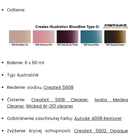
Odtiene:
Balenie: 6 x 60 ml
Typ: ilustračné
Riedenie: vodou,
CreateX 5608
Čistenie:
CreateX 5618 Cleaner
,
Iwata Medea
Cleaner
,
Wicked W-201 cleaner
Odstránenie zaschnutej farby:
AutoAir 4008 Restorer
Zvýšenie krycej schopnosti:
CreateX 5602 Opaque